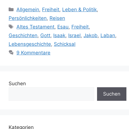
Kategorien
Allgemein
,
Freiheit
,
Leben & Politik
,
Persönlichkeiten
,
Reisen
Schlagwörter
Altes Testament
,
Esau
,
Freiheit
,
Geschichten
,
Gott
,
Isaak
,
Israel
,
Jakob
,
Laban
,
Lebensgeschichte
,
Schicksal
9 Kommentare
Suchen
Suchen
Kategorien